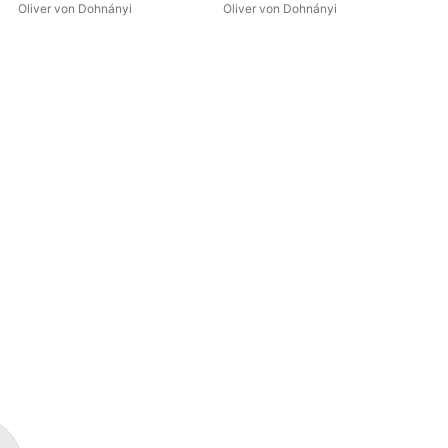
Oliver von Dohnányi
Oliver von Dohnányi
Oli