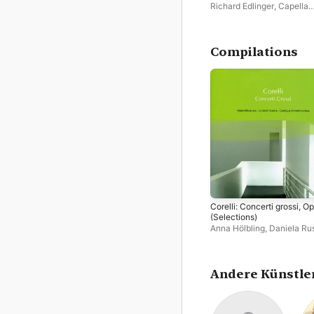
Richard Edlinger
,
Capella
Istropolitana
Compilations
Corelli: Concerti grossi, Op
(Selections)
Anna Hölbling
,
Daniela Ru
Ludovit Kanta
,
Jaroslav K
Capella Istropolitana
,
Quid
Holbling
Andere Künstle