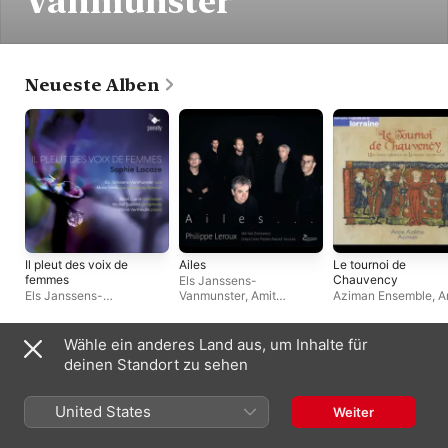
Vanmunster
Neueste Alben
Il pleut des voix de
Ailes
Le tournoi de
femmes
Chauvency
Els Janssens-
Els Janssens-
Vanmunster
,
Amit
Aziman Ensemble
,
A
Vanmunster
,
Michel
Dolberg
,
Meitar
Azéma
Supéra
,
Marie Vermeulin
,
Ensemble
,
Pierre-André
Alain Carré
,
Mora Vocis
Valade
Wähle ein anderes Land aus, um Inhalte für
Auftritte oft mit
deinen Standort zu sehen
United States
Weiter