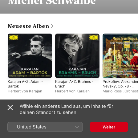
Michel Schwalbé
Neueste Alben
Karajan A-Z: Adam -
Karajan A-Z: Brahms -
Prokofiev: Alexande
Bartók
Bruch
Nevsky, Op. 78 -
Glazunov: Violin
Herbert von Karajan
Herbert von Karajan
Mario Rossi
,
Orchest
Concerto in A Minor,
der Wiener Staatsop
Op. 82
Wähle ein anderes Land aus, um Inhalte für
Live-Alben
deinen Standort zu sehen
United States
Weiter