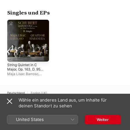
Barroso)
Lisac Barroso) - EP
Pascal Contet
,
Ense
2E2M
Singles und EPs
String Quintet in C
Major, Op. 163, D. 956:
II. Adagio (arr. for 5
Maja Lisac Barroso
,
saxophones by Maja
Quatuor Habanera
Lisac Barroso) - EP
Deutschland
English (UK)
Wähle ein anderes Land aus, um Inhalte für
Copyright © 2026
Apple Inc.
Alle Rechte vorbehalten.
deinen Standort zu sehen
Nutzungsbedingungen für Internetdienste
Apple Music und Datenschutz
Cookie-Warnung
Support
Feedback
United States
Weiter