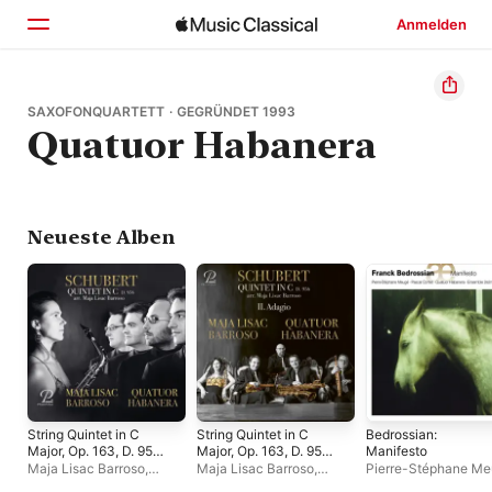
Anmelden
Startseite
SAXOFONQUARTETT · GEGRÜNDET 1993
Quatuor Habanera
Entdecken
Suchen
Neueste Alben
String Quintet in C
String Quintet in C
Bedrossian:
Major, Op. 163, D. 956
Major, Op. 163, D. 956:
Manifesto
(Arr. for 5 saxophones
II. Adagio (arr. for 5
Maja Lisac Barroso
,
Maja Lisac Barroso
,
Pierre-Stéphane M
by Maja Lisac
saxophones by Maja
Quatuor Habanera
Quatuor Habanera
Quatuor Habanera
,