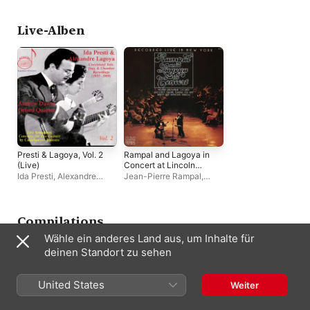
Studio 1962-1967)
Live-Alben
Presti & Lagoya, Vol. 2
Rampal and Lagoya in
(Live)
Concert at Lincoln
Center in New York
Ida Presti
,
Alexandre
Jean-Pierre Rampal
,
(Remastered)
Lagoya
Alexandre Lagoya
Compilations
Wähle ein anderes Land aus, um Inhalte für
deinen Standort zu sehen
United States
Weiter