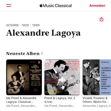
Anmelden
Startseite
GITARRE · 1929 - 1999
Alexandre Lagoya
Entdecken
Suchen
Neueste Alben
Ida Presti & Alexandre
Presti & Lagoya, Vol. 2
Vivaldi, Poulenc &
Lagoya: Classical
(Live)
Others: Works for
Music for two Guitars
Guitar
Ida Presti
,
Alexandre
Ida Presti
,
Alexandre
Alexandre Lagoya
,
I
(2024 Remastered,
Lagoya
Lagoya
Presti