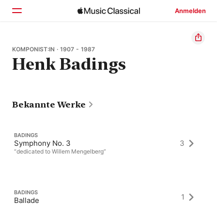
Anmelden
Startseite
KOMPONIST:IN · 1907 - 1987
Henk Badings
Entdecken
Suchen
Bekannte Werke
BADINGS
Symphony No. 3
3
“dedicated to Willem Mengelberg”
BADINGS
1
Ballade