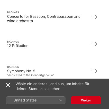
BADINGS
Concerto for Bassoon, Contrabassoon and
1
wind orchestra
BADINGS
1
12 Präludien
BADINGS
Symphony No. 5
1
“dedicated to the Concertgebouw”
Wähle ein anderes Land aus, um Inhalte für
deinen Standort zu sehen
United States
Weiter
Neueste Alben