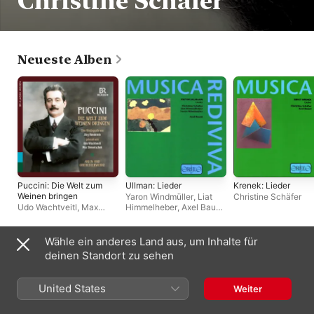
Christine Schäfer
Neueste Alben
Puccini: Die Welt zum
Ullman: Lieder
Krenek: Lieder
Weinen bringen
Yaron Windmüller
,
Liat
Christine Schäfer
Udo Wachtveitl
,
Max
Himmelheber
,
Axel Bauni
,
Simonischek
Christine Schäfer
Wähle ein anderes Land aus, um Inhalte für
Live-Alben
deinen Standort zu sehen
United States
Weiter