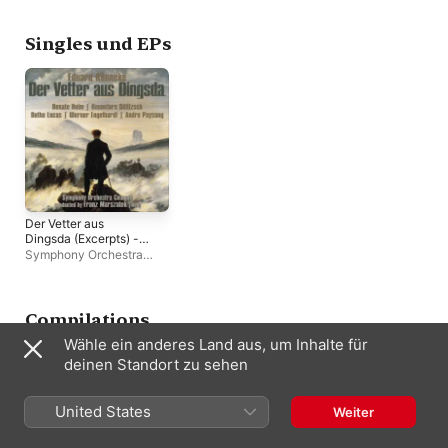
Heinz Wallberg
Willy Mattes
Singles und EPs
Der Vetter aus
Dingsda (Excerpts) -
EP
Symphony Orchestra
Cologne
,
Renate Holm
,
Franz Marszalek
Compilations
Wähle ein anderes Land aus, um Inhalte für
deinen Standort zu sehen
United States
Weiter