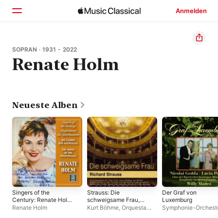
Anmelden
Startseite
SOPRAN · 1931 - 2022
Renate Holm
Entdecken
Suchen
Neueste Alben
Singers of the
Strauss: Die
Der Graf von
Century: Renate Holm
schweigsame Frau,
Luxemburg
– Lieder der
Op. 80
Renate Holm
Kurt Böhme
,
Orquesta
Symphonie-Orchest
Nachtigall
Estable del Teatro Colón
,
Graunke
,
Nicolai Ge