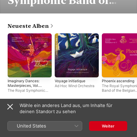
Symphonic Band of
the Belgian Guides
Neueste Alben
Imaginary Dances:
Voyage initiatique
Phoenix ascending
Masterpieces, Vol.
Ad Hoc Wind Orchestra
The Royal Symphon
18
The Royal Symphonic
Band of the Belgian
Band of the Belgian
Guides
,
Yves Segers
Guides
,
Yves Segers
Wähle ein anderes Land aus, um Inhalte für
Compilations
deinen Standort zu sehen
United States
Weiter