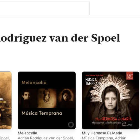
odriguez van der Spoel
Melancolía
Muy Hermosa Es María
Spoel
,
Adrián Rodriguez van der Spoel
,
Música Temprana
,
Adrián