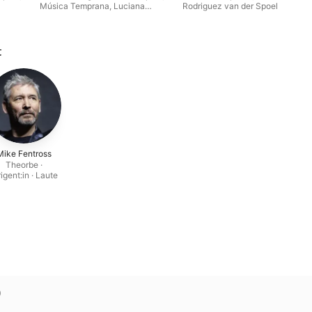
Música Temprana
,
Luciana
Rodriguez van der Spoel
Cueto
t
Mike Fentross
Theorbe ·
rigent:in · Laute
)