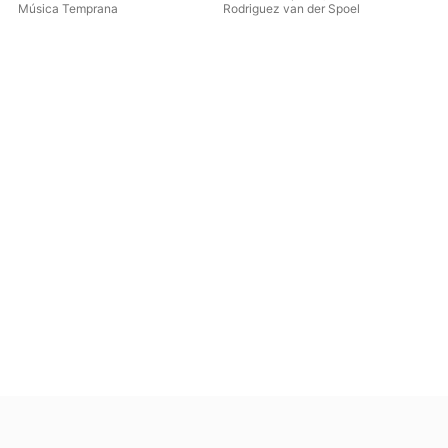
From 18th Century Lima,
Mis
Música Temprana
Rodriguez van der Spoel
Adr
Peru
Bol
Mús