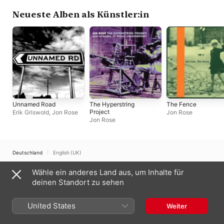
Neueste Alben als Künstler:in
Unnamed Road
The Hyperstring
The Fence
Project
Erik Griswold
,
Jon Rose
Jon Rose
Jon Rose
Deutschland
English (UK)
Copyright © 2026
Wähle ein anderes Land aus, um Inhalte für
Apple Inc.
Alle Rechte vorbehalten.
deinen Standort zu sehen
Nutzungsbedingungen für Internetdienste
Apple Music und Datenschutz
Cookie-Warnung
Support
Feedback
United States
Weiter