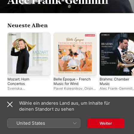
Alec Frank-Gemmill
Neueste Alben
Mozart: Horn
Belle Époque - French
Brahms: Chamber
Concertos
Music for Wind
Music
Svenska
Pavel Kolesnikov
,
Orsino
Alec Frank-Gemmill
,
Kammarorkestern
,
Alec
Ensemble
Daniel Grimwood
Frank-Gemmill
,
Nicholas
McGegan
Wähle ein anderes Land aus, um Inhalte für
Andere Künstler:innen
deinen Standort zu sehen
United States
Weiter