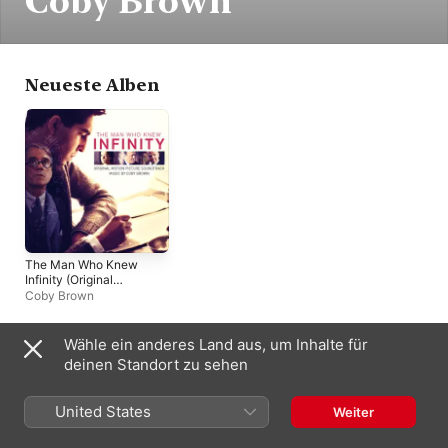
Coby Brown
Neueste Alben
The Man Who Knew
Infinity (Original
Motion Picture
Coby Brown
Soundtrack)
Wähle ein anderes Land aus, um Inhalte für
Deutschland
deinen Standort zu sehen
English (UK)
Copyright © 2026
Apple Inc.
Alle Rechte vorbehalten.
United States
Weiter
Nutzungsbedingungen für Internetdienste
Apple Music und Datenschutz
Cookie-Warnung
Support
Feedback