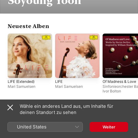
Soyoung Yoon
Neueste Alben
LIFE (Extended)
LIFE
Of Madness & Love
Mari Samuelsen
Mari Samuelsen
Sinfonieorchester B
Ivor Bolton
Wähle ein anderes Land aus, um Inhalte für
Live-Alben
deinen Standort zu sehen
United States
Weiter