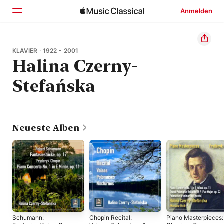
Anmelden
Startseite
KLAVIER · 1922 - 2001
Halina Czerny-
Entdecken
Stefańska
Suchen
Neueste Alben
Schumann:
Chopin Recital:
Piano Masterpieces: