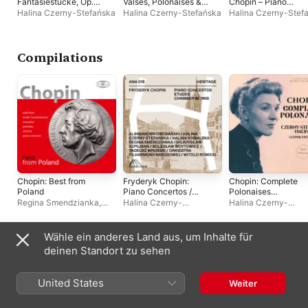
Fantasiestücke, Op.
Valses, Polonaises &
Chopin – Piano
12 & Chopin: Piano
Nocturnos
Concerto No. 1 in E
Halina Czerny-Stefańska
Halina Czerny-Stefańska
Halina Czerny-Stef
Concerto No. 1 in E
Minor, Op. 11 &
Minor, Op. 11, B. 53
Polonaises
Compilations
Chopin: Best from
Fryderyk Chopin:
Chopin: Complete
Poland
Piano Concertos /
Polonaises
Études / Chamber
(Remastered 2021)
Regina Smendzianka
,
Halina Czerny-
Halina Czerny-
Works
Lidia Grychtolowna
,
Stefańska
,
Regina
Stefańska
,
Ludwik
Bolesław Woytowicz
,
Smendzianka
,
Władysław
Stefanski
Witold Malcuzynski
,
Szpilman
,
Aleksander
Wähle ein anderes Land aus, um Inhalte für
Halina Czerny-Stefańska
Ciechanski
,
Tadeusz
Andere Künstler:innen
deinen Standort zu sehen
Wroński
,
Witold Rowicki
,
Bolesław Woytowicz
,
Halina Kowalska
United States
Weiter