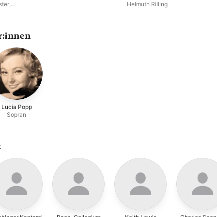
of Olives)
ter
,
Helmuth Rilling
r:innen
Lucia Popp
Sopran
t