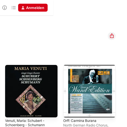
Anmelden
Venuti, Maria: Schubert -
Orff: Carmina Burana
E.R
Schoenberg - Schumann
The
North German Radio Chorus
,