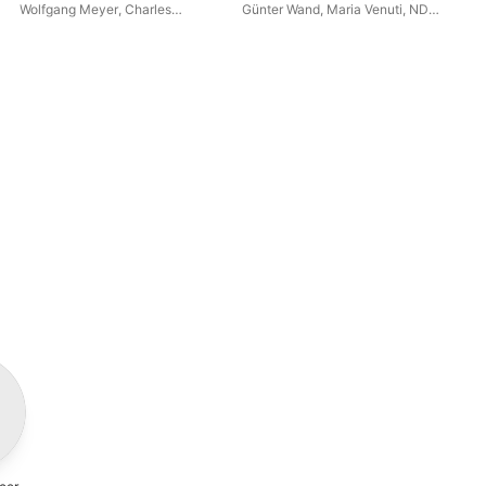
Sle
Wolfgang Meyer
,
Charles
Günter Wand
,
Maria Venuti
,
NDR
Bru
Egy
Spencer
,
Maria Venuti
Elbphilharmonie Orchestra
,
Ha
Hannover Niedersachs State
Tel
Opera Chorus
,
Ulf Kenklies
,
Hamburg Boys Choir
,
Peter
Binder