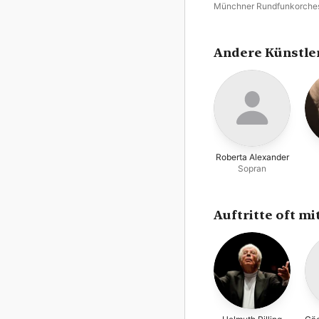
Münchner Rundfunkorches
Maria Venuti
Andere Künstle
Roberta Alexander
Sopran
Auftritte oft mi