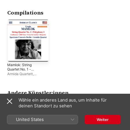
Compilations
Mamlok: String
Quartet No. 1 -
Polyphony No. 1
Armida Quartett
,
Spectrum Concerts Berlin
Andere Künstler:innen
Wähle ein anderes Land aus, um Inhalte für
deinen Standort zu sehen
United States
Weiter