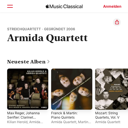
Anmelden
Startseite
STREICHQUARTETT · GEGRÜNDET 2006
Armida Quartett
Entdecken
Suchen
Neueste Alben
Max Reger, Johanna
Franck & Martin:
Mozart: String
Senfter: Clarinet
Piano Quintets
Quartets, Vol. V
Quintets
Kilian Herold
,
Armida
Armida Quartett
,
Martin
Armida Quartett
Quartett
Klett