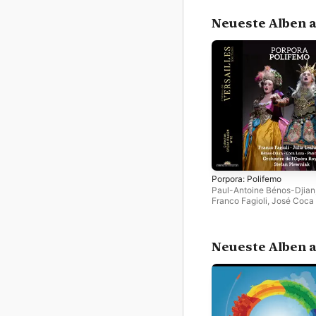
Neueste Alben a
Porpora: Polifemo
Paul-Antoine Bénos-Djian
Franco Fagioli
,
José Coca
Éléonore Pancrazi
,
Orches
l'Opéra Royal
,
Julia Lezh
Stefan Plewniak
Neueste Alben a