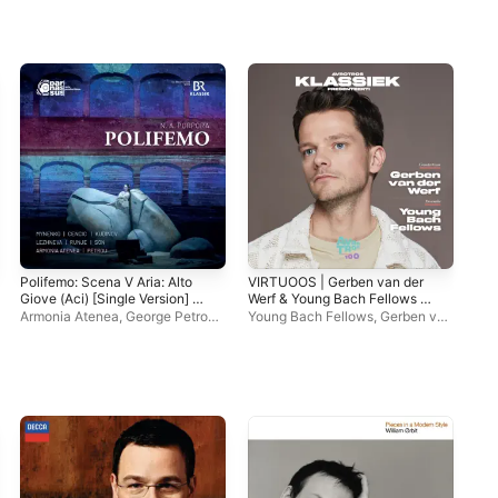
Polifemo: Scena V Aria: Alto
VIRTUOOS | Gerben van der
Les
Giove (Aci) [Single Version] -
Werf & Young Bach Fellows |
con
Single
AVROTROS - EP
cas
Armonia Atenea
,
George Petrou
,
Young Bach Fellows
,
Gerben van
Fil
Yuriy Mynenko
der Werf
Mar
Ple
Roy