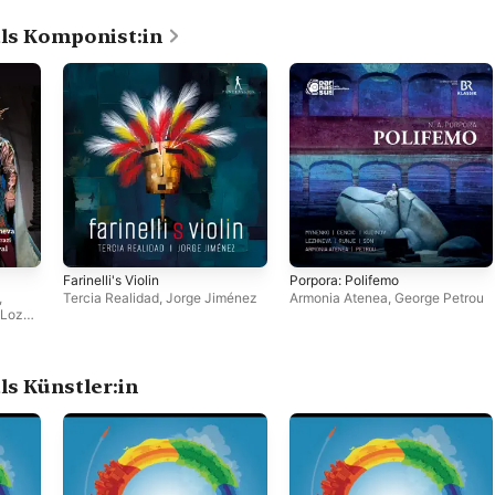
ls Komponist:in
Farinelli's Violin
Porpora: Polifemo
,
Tercia Realidad
,
Jorge Jiménez
Armonia Atenea
,
George Petrou
 Loza
,
tre de
neva
,
ls Künstler:in