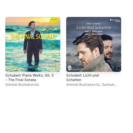
Schubert: Piano Works, Vol. 3
Schubert: Licht und
Sch
– The Final Sonata
Schatten
– F
Ammiel Bushakevitz
Ammiel Bushakevitz
,
Samuel
Amm
Hasselhorn