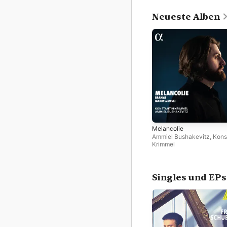
Neueste Alben
Melancolie
Ammiel Bushakevitz
,
Kons
Krimmel
Singles und EPs