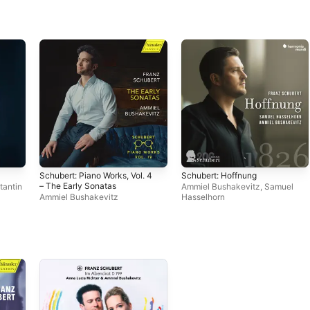
Schubert: Piano Works, Vol. 4
Schubert: Hoffnung
– The Early Sonatas
tantin
Ammiel Bushakevitz
,
Samuel
Ammiel Bushakevitz
Hasselhorn