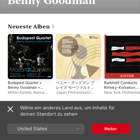
Benny Goodman
Neueste Alben
Budapest Quartet +
ベニー・グッドマン プ
Barbirolli Conducts
Benny Goodman +
レイズ モーツァルト
Rimsky-Korsakov,
Milton Katims: Mozart
(feat. ブローダス・ア
Ravel, Debussy,
Milton Katims
,
Benny
Japan Philharmonic
New York Philharmo
2 Quintets
ール, 渡邉暁雄, 河野俊
Brahms and More
Goodman
,
Budapest
Orchestra
,
Benny
John Barbirolli
,
Mish
(Restauración 2025)
達 & 黒沼俊夫(チェロ))
(Remastered)
String Quartet
Goodman
Piastro
,
Joseph Schu
) - EP
Wähle ein anderes Land aus, um Inhalte für
Singles und EPs
deinen Standort zu sehen
United States
Weiter