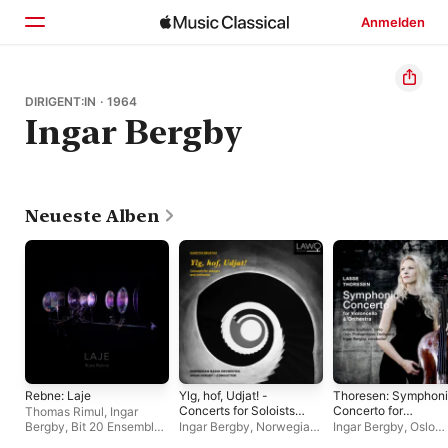
Anmelden
Startseite
DIRIGENT:IN · 1964
Ingar Bergby
Entdecken
Suchen
Neueste Alben
Rebne: Laje
Ylg, hof, Udjat! -
Thoresen: Symphon
Concerts for Soloists
Concerto for
Thomas Rimul
,
Ingar
and Orchestra
Violoncello and
Bergby
,
Bit 20 Ensemble
,
Ingar Bergby
,
Norwegian
Ingar Bergby
,
Oslo
Orchestra
Ingvill Hafskjold
,
Radio Orchestra
Philharmonic Orches