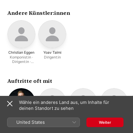
Ensemble Ernst
,
Lars Lien
Amalie Stalheim
Andere Künstler:innen
Christian Eggen
Yoav Talmi
Komponist:in ·
Dirigent:in
Dirigent:in ·
Klavier
Auftritte oft mit
Wähle ein anderes Land aus, um Inhalte für
deinen Standort zu sehen
Bror Magnus
Bit 20 Ensemble
Norwegian
The Staff Band
United States
Weiter
Ensemble für
Tødenes
Radio Orchestra
Of The
zeitgenössische
Tenor
Rundfunkorchester
Sinfonisches
Norwegian