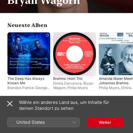
Bryan Wagorn
Neueste Alben
The Deep Has Always
Brahms: Horn Trio
Amanda Maier Meet
Known Me
Johannes Brahms
Elmira Darvarova
,
Bryan
Brandon Patrick George
,
Wagorn
,
Philip Myers
Philip Myers
,
Elmira
Bryan Wagorn
Darvarova
,
Bryan W
Wähle ein anderes Land aus, um Inhalte für
Auftritte oft mit
deinen Standort zu sehen
United States
Weiter