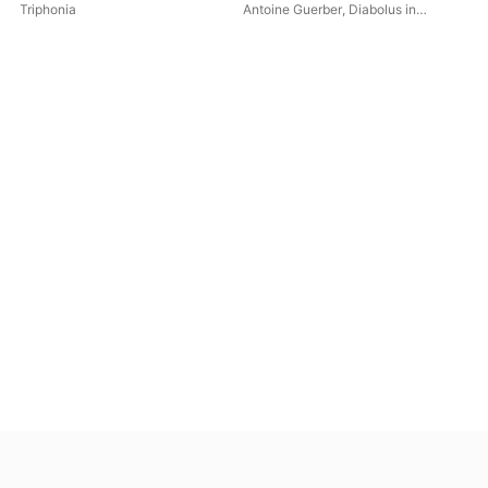
Love and Pain
trouvères
La
Triphonia
Antoine Guerber
,
Diabolus in
Cat
Musica
Mar