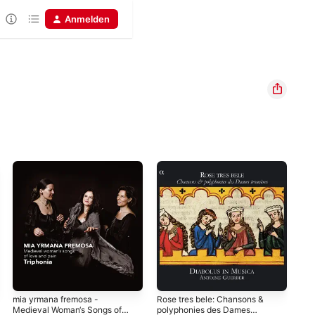
Anmelden
mia yrmana fremosa -
Rose tres bele: Chansons &
Del
Medieval Woman‘s Songs of
polyphonies des Dames
Mus