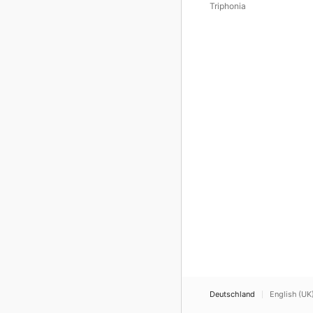
Love and Pain (Re-Issue)
Triphonia
Deutschland
English (UK