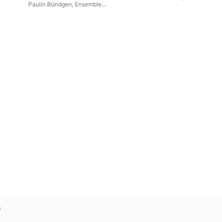
Paulin Bündgen
,
Ensemble
Céladon
)