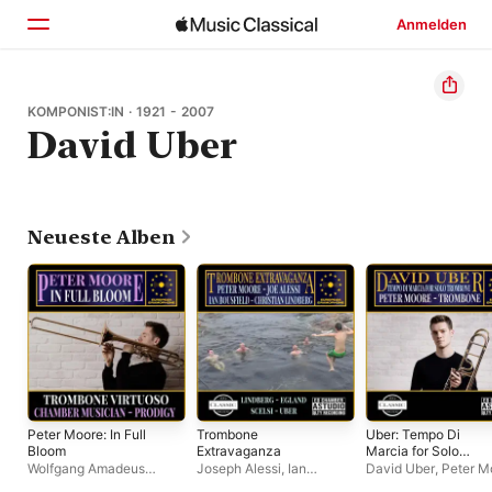
Anmelden
Startseite
KOMPONIST:IN · 1921 - 2007
David Uber
Entdecken
Suchen
Neueste Alben
Peter Moore: In Full
Trombone
Uber: Tempo Di
Bloom
Extravaganza
Marcia for Solo
Trombone - Single
Wolfgang Amadeus
Joseph Alessi
,
Ian
David Uber
,
Peter M
Mozart
,
Peter Moore
,
Bousfield
,
Christian