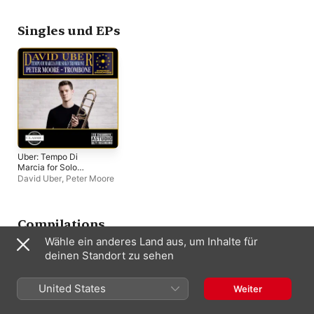
Christian Lindberg
,
Lindberg
,
Peter Moore
Vincent Persichetti
Singles und EPs
Uber: Tempo Di
Marcia for Solo
Trombone - Single
David Uber
,
Peter Moore
Compilations
Wähle ein anderes Land aus, um Inhalte für
deinen Standort zu sehen
United States
Weiter