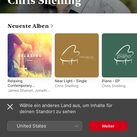
Chris Snelling
Neueste Alben
Relaxing
Near Light - Single
Piano - EP
Contemporary
Chris Snelling
Chris Snelling
Classical Music
James Shanon
,
Jonathan
Sarlat
,
Robyn Goodall
,
Chris Snelling
,
Amy Mary
Collins
,
Chris Mercer
,
Nils
Wähle ein anderes Land aus, um Inhalte für
Hahn
Compilations
deinen Standort zu sehen
United States
Weiter