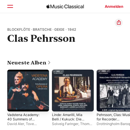
Anmelden
Startseite
BLOCKFLÖTE · BRATSCHE · GEIGE · 1942
Clas Pehrsson
Entdecken
Suchen
Neueste Alben
Vadstena Academy:
Linde: Amarilli, Mia
Pehrsson, Clas: Mus
40 Summers of
Belli / Kukuck: Die
for Recorder
Opera
Brucke
Ensemble
David Aler
,
Tove
Solveig Faringer
,
Thomas
Drottningholm Baro
Dahlberg
,
Eva Bostrom
,
Schuback
,
Jorgen Rorby
,
Ensemble
,
Clas Peh