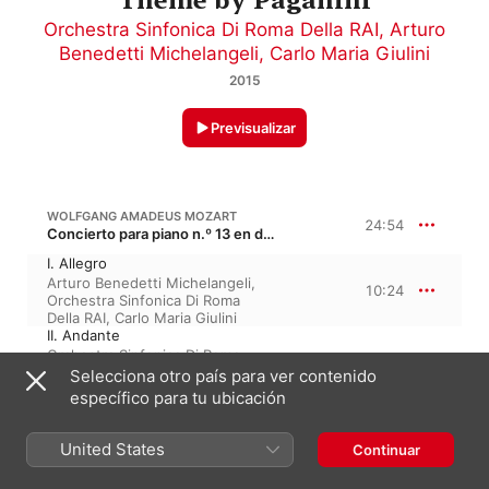
Orchestra Sinfonica Di Roma Della RAI
,
Arturo
Benedetti Michelangeli
,
Carlo Maria Giulini
2015
Previsualizar
WOLFGANG AMADEUS MOZART
24:54
Concierto para piano n.º 13 en do mayor, K. 415, K. 387b, KV 415
I. Allegro
Arturo Benedetti Michelangeli
,
10:24
Orchestra Sinfonica Di Roma
Della RAI
,
Carlo Maria Giulini
II. Andante
Orchestra Sinfonica Di Roma
6:34
Della RAI
,
Arturo Benedetti
Selecciona otro país para ver contenido
Michelangeli
,
Carlo Maria Giulini
específico para tu ubicación
III. Rondo. Allegro
Carlo Maria Giulini
,
Arturo
7:56
Benedetti Michelangeli
,
United States
Continuar
Orchestra Sinfonica Di Roma
Della RAI