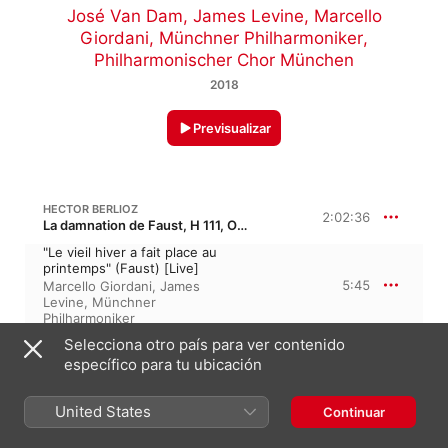
José Van Dam
,
James Levine
,
Marcello
Giordani
,
Münchner Philharmoniker
,
Philharmonischer Chor München
2018
Previsualizar
HECTOR BERLIOZ
2:02:36
La damnation de Faust, H 111, Op. 24 · “La condenación de Fausto”
"Le vieil hiver a fait place au
printemps" (Faust) [Live]
5:45
Marcello Giordani
,
James
Levine
,
Münchner
Philharmoniker
"Les bergers laissent leurs
Selecciona otro país para ver contenido
troupeaux" (Chorus, Faust)
específico para tu ubicación
[Live]
3:32
Marcello Giordani
,
James
Levine
,
Münchner
United States
Continuar
Philharmoniker
"Mais d'un éclat guerrier"