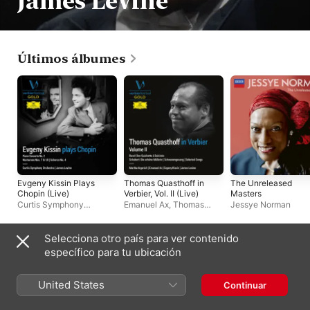
James Levine
Últimos álbumes
Evgeny Kissin Plays
Thomas Quasthoff in
The Unreleased
Chopin (Live)
Verbier, Vol. II (Live)
Masters
Curtis Symphony
Emanuel Ax
,
Thomas
Jessye Norman
Orchestra
,
Evgeny Kissin
,
Quasthoff
,
Evgeny Kissin
,
James Levine
James Levine
,
Martha
Argerich
Selecciona otro país para ver contenido
Álbumes en directo
específico para tu ubicación
United States
Continuar