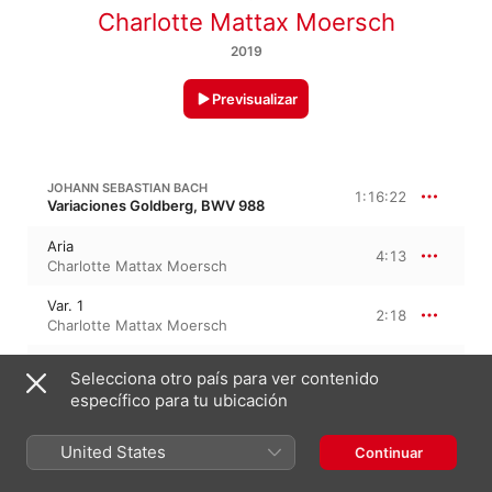
Charlotte Mattax Moersch
2019
Previsualizar
JOHANN SEBASTIAN BACH
1:16:22
Variaciones Goldberg, BWV 988
Aria
4:13
Charlotte Mattax Moersch
Var. 1
2:18
Charlotte Mattax Moersch
Var. 2
1:39
Selecciona otro país para ver contenido
Charlotte Mattax Moersch
específico para tu ubicación
Var. 3, Canone all'unisuono
2:22
Charlotte Mattax Moersch
United States
Continuar
Var. 4