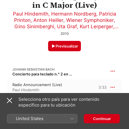
in C Major (Live)
Paul Hindemith
,
Hermann Nordberg
,
Patricia
Printon
,
Anton Heiller
,
Wiener Symphoniker
,
Gino Sinimberghi
,
Uta Graf
,
Kurt Lerperger
,
Waldemar Kmentt
2010
Previsualizar
JOHANN SEBASTIAN BACH
Concierto para teclado n.º 2 en mi mayor, BWV 1053
Radio Announcement (Live)
3:33
Paul Hindemith
Selecciona otro país para ver contenido
CLAUDIO MONTEVERDI
específico para tu ubicación
1:37:14
L'Orfeo, M xi1, SV 318 · “La fábula de Orfeo”
Toccata (Live)
United States
Continuar
0:55
Wiener Symphoniker
,
Paul
Hindemith