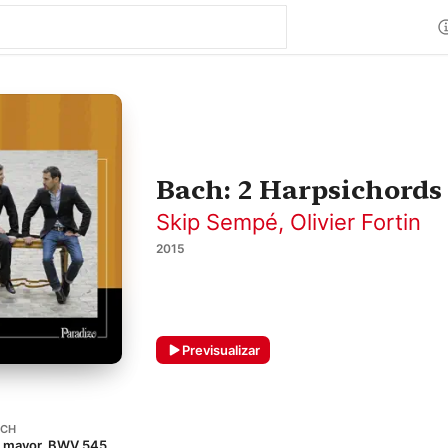
Bach: 2 Harpsichords
Skip Sempé
,
Olivier Fortin
2015
Previsualizar
ACH
do mayor, BWV 545