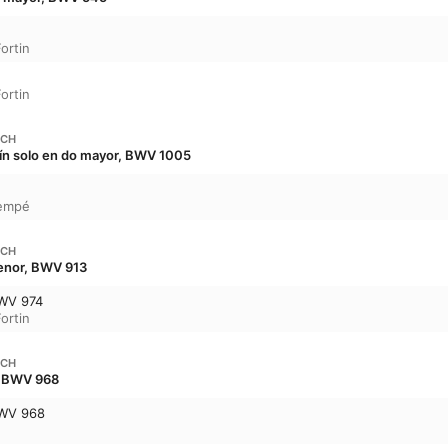
Fortin
Fortin
ACH
olín solo en do mayor, BWV 1005
Sempé
ACH
menor, BWV 913
BWV 974
Fortin
ACH
, BWV 968
BWV 968