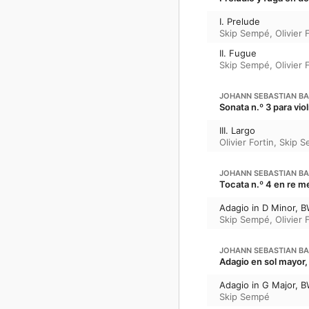
I. Prelude
Skip Sempé
,
Olivier 
II. Fugue
Skip Sempé
,
Olivier 
JOHANN SEBASTIAN B
Sonata n.º 3 para vi
III. Largo
Olivier Fortin
,
Skip 
JOHANN SEBASTIAN B
Tocata n.º 4 en re 
Adagio in D Minor, 
Skip Sempé
,
Olivier 
JOHANN SEBASTIAN B
Adagio en sol mayor
Adagio in G Major, 
Skip Sempé