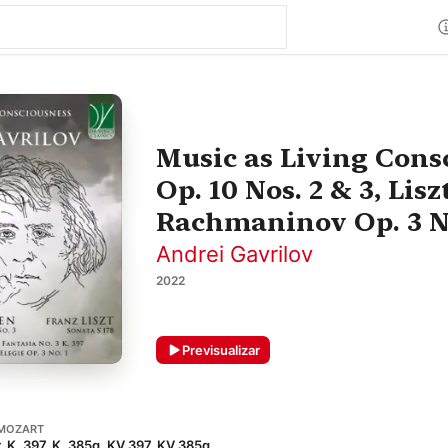
Music as Living Consc
Op. 10 Nos. 2 & 3, Lisz
Rachmaninov Op. 3 No
Andrei Gavrilov
2022
Previsualizar
MOZART
, K. 397, K. 385g, KV 397, KV 385g