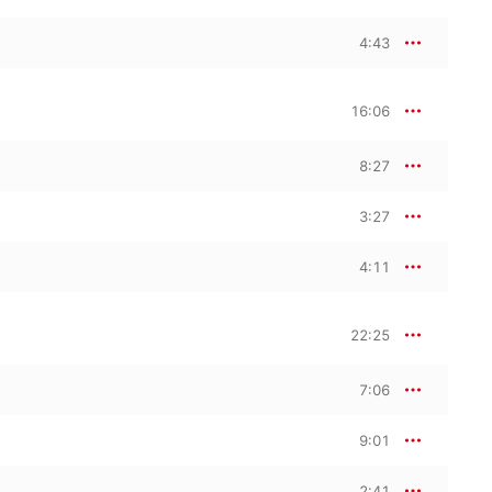
4:43
16:06
8:27
3:27
4:11
22:25
7:06
9:01
2:41