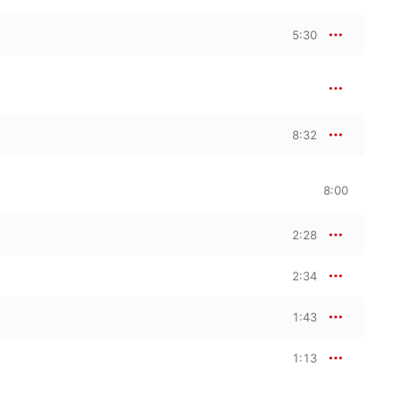
5:30
8:32
8:00
2:28
2:34
1:43
1:13