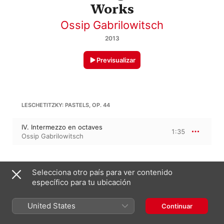
Works
Ossip Gabrilowitsch
2013
Previsualizar
LESCHETITZKY: PASTELS, OP. 44
IV. Intermezzo en octaves
1:35
Ossip Gabrilowitsch
VASSILY SAPELLNIKOV
Selecciona otro país para ver contenido
específico para tu ubicación
Dance Of The Elves in A major,
Op. 3
4:13
Ossip Gabrilowitsch
United States
Continuar
PYOTR ILYICH TCHAIKOVSKY