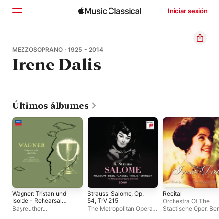
Iniciar sesión
Inicio
MEZZOSOPRANO · 1925 - 2014
Irene Dalis
Explorar
Buscar
Últimos álbumes
Wagner: Tristan und
Strauss: Salome, Op.
Recital
Isolde - Rehearsal
54, TrV 215
Orchestra Of The
(Böhm); Parsifal 1962
Bayreuther
The Metropolitan Opera
Stadtische Oper, Ber
- Interviews
Festspielorchester
,
Karl
Orchestra
,
Karl Böhm
,
Irene Dalis
,
Wolfgan