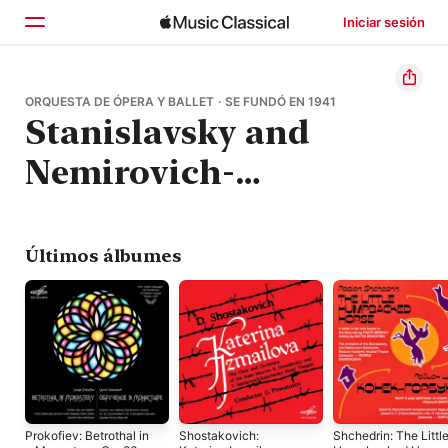
Iniciar sesión
Inicio
ORQUESTA DE ÓPERA Y BALLET · SE FUNDÓ EN 1941
Stanislavsky and
Explorar
Nemirovich-
Buscar
Danchenko Moscow
Music Theatre
Últimos álbumes
Orchestra
Prokofiev: Betrothal in
Shostakovich:
Shchedrin: The Littl