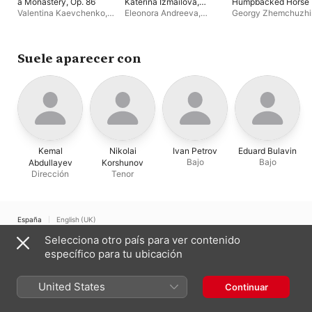
a Monastery, Op. 86
Katerina Izmailova,
Humpbacked Horse
Op. 114
Valentina Kaevchenko
,
Eleonora Andreeva
,
Georgy Zhemchuzhi
Kemal Abdullayev
,
Edward Bulavin
,
Gennady
Stanislavsky and
Nikolai Korshunov
Efimov
Nemirovich-Danche
Moscow Music Thea
Orchestra
Suele aparecer con
Kemal
Nikolai
Ivan Petrov
Eduard Bulavin
Bajo
Bajo
Abdullayev
Korshunov
Dirección
Tenor
España
English (UK)
Selecciona otro país para ver contenido
Copyright © 2026
Apple Inc.
Todos los derechos reservados.
específico para tu ubicación
Términos del servicio de internet
Apple Music y la privacidad
Aviso sobre cookies
Soporte
Comentarios
United States
Continuar