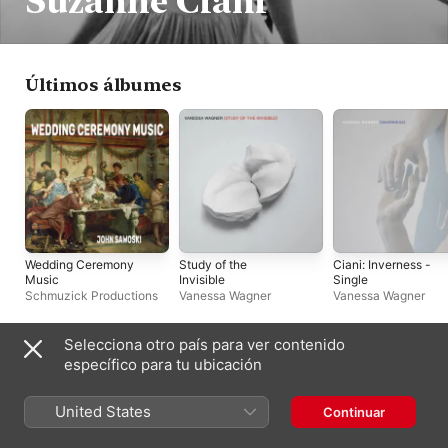
Suzanne Ciani
Últimos álbumes
Wedding Ceremony
Study of the
Ciani: Inverness -
Music
Invisible
Single
Schmuzick Productions
Vanessa Wagner
Vanessa Wagner
Selecciona otro país para ver contenido
España
específico para tu ubicación
English (UK)
Copyright © 2026
Apple Inc.
Todos los derechos reservados.
United States
Continuar
Términos del servicio de internet
Apple Music y la privacidad
Aviso sobre cookies
Soporte
Comentarios