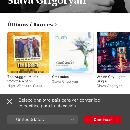
Slava Grigoryan
Últimos álbumes
The Nugget (Music
Gratitudes
Winter City Lights -
from the Motion
Single
Slava Grigoryan
Picture) - EP
Nigel Westlake
,
Slava
Slava Grigoryan
Grigoryan
,
Bernadette
Harvey
Selecciona otro país para ver contenido
Playlists
específico para tu ubicación
United States
Continuar