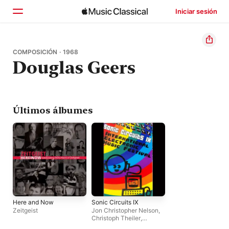
Iniciar sesión
Inicio
COMPOSICIÓN · 1968
Douglas Geers
Explorar
Buscar
Últimos álbumes
Here and Now
Sonic Circuits IX
Zeitgeist
Jon Christopher Nelson
,
Christoph Theiler
,
Douglas Geers
,
Michael