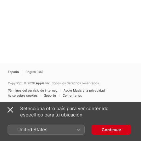
Croswell
,
Yuanlin Chen
,
Richard Lerman
,
Susan
Parenti
,
John Richey
,
Rols Wöhrmann
España
English (UK)
Copyright © 2026
Apple Inc.
Todos los derechos reservados.
Términos del servicio de internet
Apple Music y la privacidad
Aviso sobre cookies
Soporte
Comentarios
Selecciona otro país para ver contenido
específico para tu ubicación
United States
Continuar