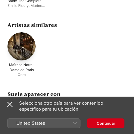
Bach: The Complete
Works for Keyboard,
Émilie Fleury
,
Marine
Vol. 7: Orgelbüchlein,
Fribourg
,
Maîtrise Notre-
BWV 599–644 (with
Dame de Paris
,
Ensemble
choir)
Vocal Bergamasque
,
Benjamin Alard
Artistas similares
Maîtrise Notre-
Dame de Paris
Coro
Suele aparecer con
Selecciona otro país para ver contenido
específico para tu ubicación
United States
Continuar
Marine Fribourg
Benjamin Alard