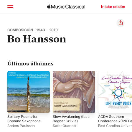
Iniciar sesión
Inicio
COMPOSICIÓN · 1943 - 2010
Bo Hansson
Explorar
Buscar
Últimos álbumes
Solitary Poems for
Slow Awakening (feat.
ACDA Southern
Soprano Saxophone
Bognar Szilvia)
Conference 2020 Ea
Carolina University
Anders Paulsson
Sator Quartett
East Carolina Univer
Chamber Singers
Chamber Singers
,
J