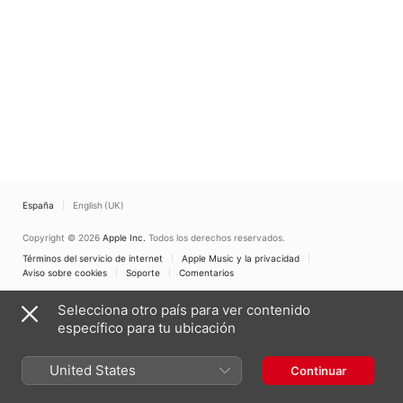
(Live) - EP
Franklin
España
English (UK)
Copyright © 2026
Apple Inc.
Todos los derechos reservados.
Términos del servicio de internet
Apple Music y la privacidad
Aviso sobre cookies
Soporte
Comentarios
Selecciona otro país para ver contenido
específico para tu ubicación
United States
Continuar