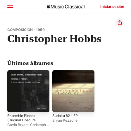
Iniciar sesión
Inicio
COMPOSICIÓN · 1950
Christopher Hobbs
Explorar
Buscar
Últimos álbumes
Ensemble Pieces
Sudoku 82 - EP
(Original Obscure
Bryan Pezzone
Records
Gavin Bryars
,
Christopher
Recordings)
Hobbs