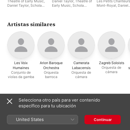
Theatre of Early Music
,
Daniel Taylor
,
Theatre of
Les Petits Chanteur
Daniel Taylor
,
Schola
Early Music
,
Schola
Mont-Royal
,
Daniel
Cantorum
Cantorum
Taylor
Artistas similares
Les Voix
Arion Baroque
Camerata
Zagreb Soloists
Orquesta de
Humaines
Orchestra
Labacensis
cámara
Conjunto de
Orquesta
Orquesta de
violas da gamba
barroca
cámara
Suele aparecer con
Selecciona otro país para ver contenido
específico para tu ubicación
United States
Continuar