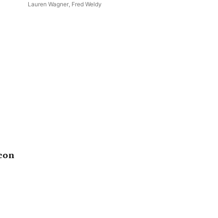
Bowles & Other Composers
Lauren Wagner
,
Fred Weldy
con