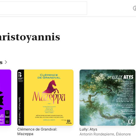
hristoyannis
s
Clémence de Grandval:
Lully: Atys
Mazeppa
Antonin Rondepierre
,
Éléonore