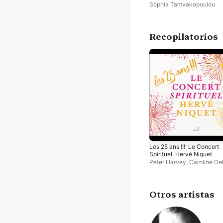
Sophia Tamvakopoulou
Recopilatorios
Les 25 ans !!!: Le Concert
Spirituel, Hervé Niquet
Peter Harvey
,
Caroline D
Gaelle Mechaly
,
Maria Ri
Wesseling
,
Flemish Radio 
Shannon Mercer
,
Brussels
Philharmonic
,
Cyril Auvity
,
Otros artistas
Véronique Gens
,
João
Fernandes
,
Studio ensemb
Stéphanie d'Oustrac
,
Beat
Jarrige
,
Le Concert Spiritu