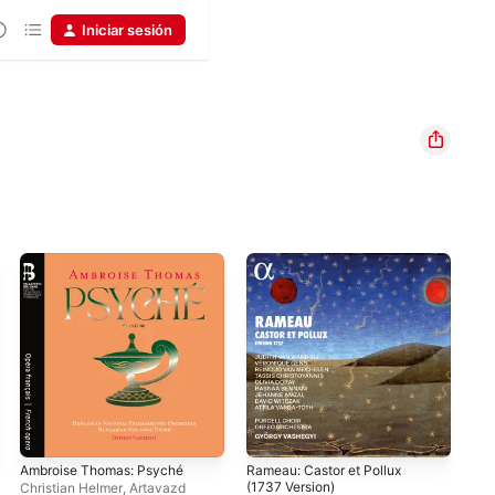
Iniciar sesión
Ambroise Thomas: Psyché
Rameau: Castor et Pollux
Jul
(1737 Version)
Christian Helmer
,
Artavazd
Adr