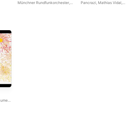
Münchner Rundfunkorchester
,
Pancrazi
,
Mathias Vidal
,
Mihhail Gerts
,
Nicole Car
,
Ante
Sandrine Piau
,
David Witczak
,
Jerkunica
,
Julien Dran
,
Tassis
Alexis Kossenko
,
Marine Lafdal-
Christoyannis
,
Paweł Trojak
,
Franc
,
Virginie Thomas
,
Les
Chor des Bayerischen
Pages & les Chantres du Centre
Rundfunks
de musique baroque de
Versailles
,
Hasnaa Bennani
,
François-Olivier Jean
,
Les
Ambassadeurs ~ La Grande
Écurie
,
Véronique Gens
,
Tassis
Christoyannis
elume
,
ccarda
Choir
,
le
,
rice
el
,