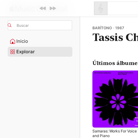
Buscar
BARÍTONO · 1967
Tassis C
Inicio
Explorar
Últimos álbume
Samaras: Works For Voice
and Piano