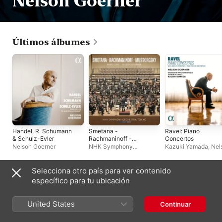
Nelson Goerner
Últimos álbumes
Handel, R. Schumann
Smetana -
Ravel: Piano
& Schulz-Evler
Rachmaninoff -
Concertos
Mussorgsky (Live)
Nelson Goerner
NHK Symphony
Kazuki Yamada
,
Nel
Orchestra
,
Fabio Luisi
Goerner
,
Orchestre
Philharmonique de
Monte-Carlo
Selecciona otro país para ver contenido
Playlists
específico para tu ubicación
United States
Continuar