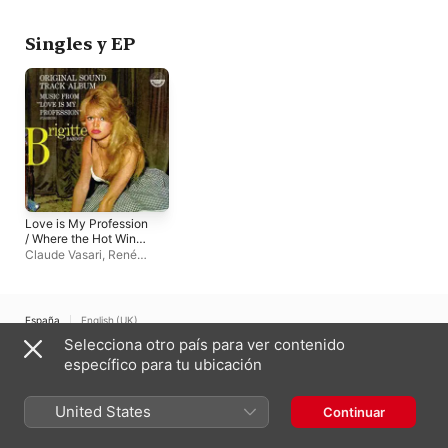
Bach & Italy Vol. 3
Singles y EP
Love is My Profession
/ Where the Hot Wind
Blows - EP
Claude Vasari
,
René
Cloërec
,
Ray Ventura
,
Roman Vlad
España
English (UK)
Selecciona otro país para ver contenido
Copyright © 2026
Apple Inc.
Todos los derechos reservados.
específico para tu ubicación
Términos del servicio de internet
Apple Music y la privacidad
Aviso sobre cookies
Soporte
Comentarios
United States
Continuar