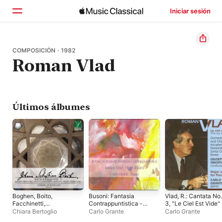
Iniciar sesión
Inicio
COMPOSICIÓN · 1982
Roman Vlad
Explorar
Buscar
Últimos álbumes
Boghen, Boito,
Busoni: Fantasia
Vlad, R.: Cantata No.
Facchinetti,
Contrappuntistica -
3, "Le Ciel Est Vide" 
Fiorentino, Manzotti,
Vlad: Opus Triplex
Piano Works
Chiara Bertoglio
Carlo Grante
Carlo Grante
Togni, Trebbi, Vlad: