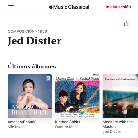
Iniciar sesión
Inicio
COMPOSICIÓN · 1956
Jed Distler
Explorar
Buscar
Últimos álbumes
America/Beautiful
Kindred Spirits
Meditate with the
Masters
Min Kwon
Quattro Mani
Jed Distler