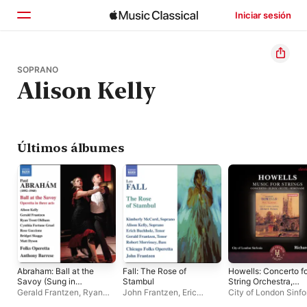
Iniciar sesión
Inicio
SOPRANO
Alison Kelly
Explorar
Buscar
Últimos álbumes
Abraham: Ball at the
Fall: The Rose of
Howells: Concerto f
Savoy (Sung in
Stambul
String Orchestra,
English) [Arr. A.
Elegy, Suite for Strin
Gerald Frantzen
,
Ryan
John Frantzen
,
Eric
City of London Sinfo
Barrese, M.
Orchestra &
Trent Oldham
,
Alison
Casady
,
Robert
Richard Hickox